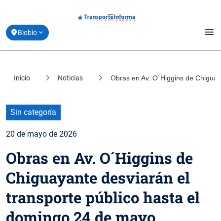
menu
Biobío
Estado de movilidad
Inicio
Noticias
Obras en Av. O´Higgins de Chiguay
location_on
Santiago
Planifica tu viaje
location_on
Coquimbo
Derribando Mitos
Sin categoría
location_on
Valparaíso
20 de mayo de 2026
Centro de ayuda
location_on
Obras en Av. O´Higgins de
Los Lagos
Acerca de Transporte Informa
Chiguayante desviarán el
transporte público hasta el
domingo 24 de mayo