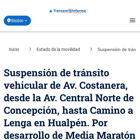
menu
Biobío
Estado de movilidad
Inicio
Estado de la movilidad
Suspensión de tránsi
location_on
Santiago
Planifica tu viaje
location_on
Coquimbo
Suspensión de tránsito
Derribando Mitos
location_on
vehicular de Av. Costanera,
Valparaíso
Centro de ayuda
desde la Av. Central Norte de
location_on
Los Lagos
Acerca de Transporte Informa
Concepción, hasta Camino a
Lenga en Hualpén. Por
desarrollo de Media Maratón