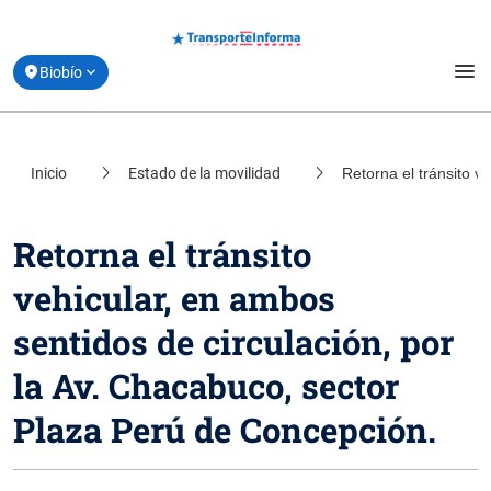
menu
Biobío
Estado de movilidad
Inicio
Estado de la movilidad
Retorna el tránsito v
location_on
Santiago
Planifica tu viaje
location_on
Coquimbo
Retorna el tránsito
Derribando Mitos
location_on
vehicular, en ambos
Valparaíso
Centro de ayuda
sentidos de circulación, por
location_on
Los Lagos
Acerca de Transporte Informa
la Av. Chacabuco, sector
Plaza Perú de Concepción.