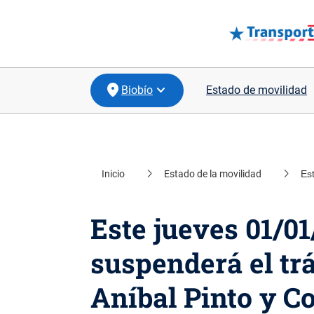
Biobío
Estado de movilidad
Inicio
Estado de la movilidad
Est
location_on
Santiago
location_on
Coquimbo
Este jueves 01/01/
location_on
Valparaíso
suspenderá el trá
location_on
Los Lagos
Aníbal Pinto y C